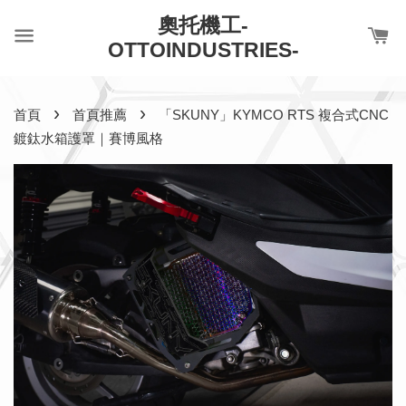
奧托機工-
OTTOINDUSTRIES-
›
›
首頁
首頁推薦
「SKUNY」KYMCO RTS 複合式CNC
鍍鈦水箱護罩｜賽博風格