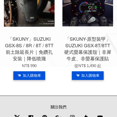
「SKUNY」SUZUKI
「SKUNY-原型裝甲」
GSX-8S / 8R / 8T / 8TT
SUZUKI GSX-8T/8TT
前土除延長片｜免鑽孔
硬式螢幕保護殼｜非犀
安裝｜降低噴濺
牛皮、非螢幕保護貼
NT$ 990
從
NT$ 1,490
起
加入購物車
加入購物車
關注我們