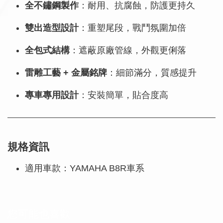
全不鏽鋼製作
：耐用、抗腐蝕，防護更持久
雙出造型設計
：重塑尾段，戰鬥氛圍加倍
全包式結構
：遮蔽原廠管線，外觀更俐落
雷雕工藝 + 金屬銘牌
：細節滿分，質感提升
專車專用設計
：安裝簡單，貼合度高
規格資訊
適用車款：YAMAHA B8R車系
您可能也喜歡