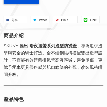
分享
Tweet
Pin it
LINE
商品介紹
SKUNY 推出
暗夜迴聲系列造型防燙蓋
，專為追求造
型與安全的騎士打造。全不鏽鋼結構搭配雙出造型設
計，不僅能有效遮蔽排氣管高溫區域，避免燙傷，更
賦予愛車更具侵略感與肌肉線條的外觀，改裝風格瞬
間升級。
產品特色