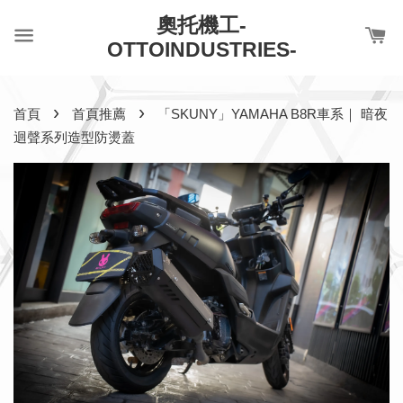
奧托機工-
OTTOINDUSTRIES-
›
›
首頁
首頁推薦
「SKUNY」YAMAHA B8R車系｜ 暗夜
迴聲系列造型防燙蓋