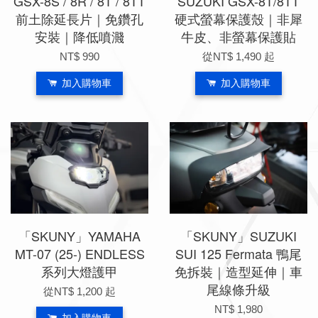
GSX-8S / 8R / 8T / 8TT
SUZUKI GSX-8T/8TT
前土除延長片｜免鑽孔
硬式螢幕保護殼｜非犀
安裝｜降低噴濺
牛皮、非螢幕保護貼
NT$ 990
從
NT$ 1,490
起
加入購物車
加入購物車
「SKUNY」YAMAHA
「SKUNY」SUZUKI
MT-07 (25-) ENDLESS
SUI 125 Fermata 鴨尾
系列大燈護甲
免拆裝｜造型延伸｜車
尾線條升級
從
NT$ 1,200
起
NT$ 1,980