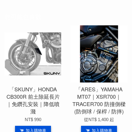
您可能也喜歡
「SKUNY」HONDA
「ARES」YAMAHA
CB300R 前土除延長片
MT07｜XSR700｜
｜免鑽孔安裝｜降低噴
TRACER700 防撞側樑
濺
(防倒球 / 保桿 / 防摔)
NT$ 990
從
NT$ 1,400
起
加入購物車
加入購物車