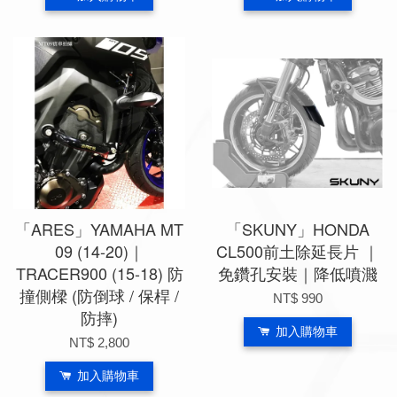
「ARES」YAMAHA MT
「SKUNY」HONDA
09 (14-20)｜
CL500前土除延長片 ｜
TRACER900 (15-18) 防
免鑽孔安裝｜降低噴濺
撞側樑 (防倒球 / 保桿 /
NT$ 990
防摔)
加入購物車
NT$ 2,800
加入購物車