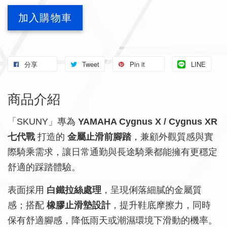
加入購物車
分享
Tweet
Pin it
LINE
商品介紹
「SKUNY」專為
YAMAHA Cygnus X / Cygnus XR
七代戰
打造的
金屬止滑前腳踏
，兼顧外觀質感與實
際騎乘需求，讓日常通勤與長途騎乘都能擁有更穩定
舒適的踩踏體驗。
表面採用
白鐵拉絲處理
，呈現俐落細膩的金屬質
感；搭配
橡膠止滑墊設計
，提升鞋底摩擦力，同時
保有舒適腳感，降低雨天或潮濕環境下滑動的機率。