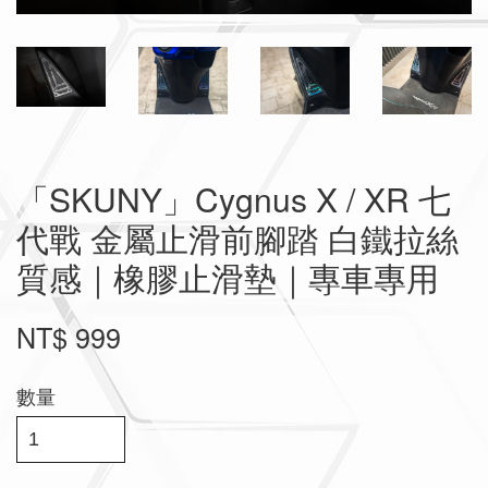
「SKUNY」Cygnus X / XR 七
代戰 金屬止滑前腳踏 白鐵拉絲
質感｜橡膠止滑墊｜專車專用
NT$ 999
數量