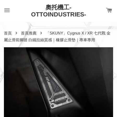
奧托機工-
OTTOINDUSTRIES-
›
›
首頁
首頁推薦
「SKUNY」Cygnus X / XR 七代戰 金
屬止滑前腳踏 白鐵拉絲質感｜橡膠止滑墊｜專車專用