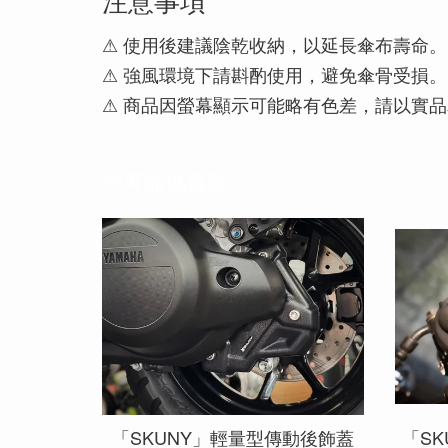
⚠ 使用後建議陰乾收納，以延長傘布壽命。
⚠ 強風環境下請斟酌使用，避免傘骨受損。
⚠ 商品因螢幕顯示可能略有色差，請以實
您可能也喜歡
「SKUNY」輕量型傳動後飾蓋
「S