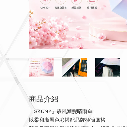
商品介紹
「SKUNY」馭風漸變晴雨傘，
以柔和漸層色彩搭配品牌極簡風格，