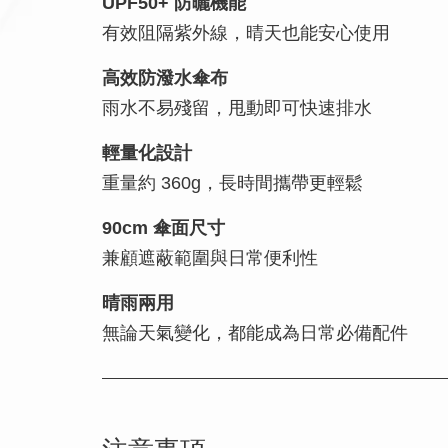
UPF50+ 防曬機能
有效阻隔紫外線，晴天也能安心使用
高效防潑水傘布
雨水不易殘留，甩動即可快速排水
輕量化設計
重量約 360g，長時間攜帶更輕鬆
90cm 傘面尺寸
兼顧遮蔽範圍與日常便利性
晴雨兩用
無論天氣變化，都能成為日常必備配件
注意事項