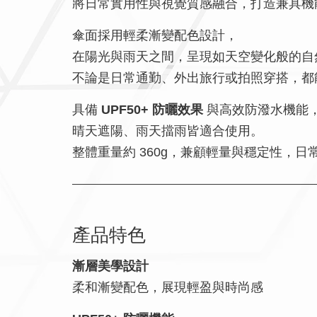
將日常實用性與視覺質感融合，打造兼具機
傘面採用輕柔漸變配色設計，
在陽光與雨天之間，呈現如天空變化般的自
不論是日常通勤、外出旅行或拍照穿搭，都
具備
UPF50+ 防曬效果
與高效防潑水機能
晴天遮陽、雨天擋雨皆適合使用。
整體重量約 360g，兼顧輕量與穩定性，
產品特色
漸層美學設計
柔和漸變配色，展現輕盈與時尚感