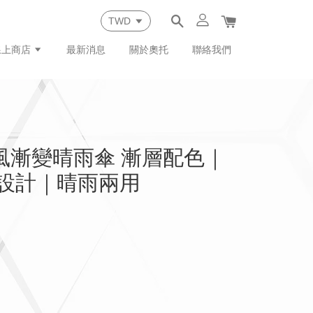
線上商店
最新消息
關於奧托
聯絡我們
馭風漸變晴雨傘 漸層配色｜
量設計｜晴雨兩用