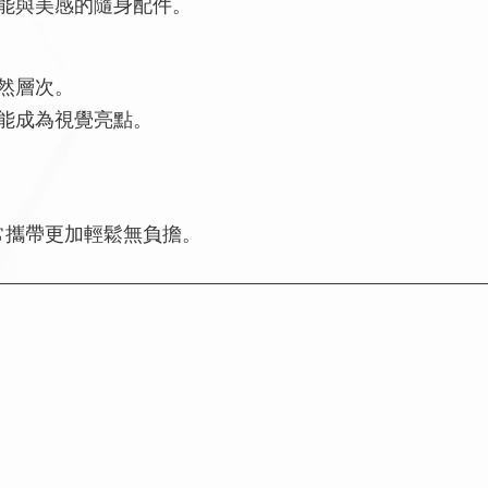
能與美感的隨身配件。
然層次。
能成為視覺亮點。
，
日常攜帶更加輕鬆無負擔。