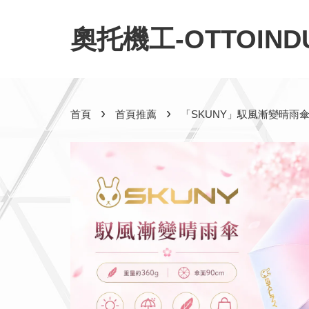
奧托機工-OTTOINDU
›
›
首頁
首頁推薦
「SKUNY」馭風漸變晴雨傘