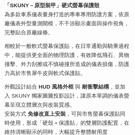
「SKUNY－原型裝甲」硬式螢幕保護殼
為多款車系儀表量身打造的專車專用防護方案，依原
廠儀表外型量測開模，不干涉顯示畫面與操作視角，
完整貼合原廠線條。
相較於一般軟式螢幕保護貼，在日常通勤與騎乘過程
中，能提供更全面的物理防護，有效降低飛石、異物
撞擊、外力刮擦或不慎碰撞所造成的儀表損傷，防護
力高於市售犀牛皮與軟式保護貼。
外觀設計結合
HUD 風格外框
與
耐衝擊結構
，並加
入 SKUNY 獨家圖騰投影設計，讓原本單調的儀表螢
幕呈現立體層次與改裝質感。
安裝方式
免修改直上安裝
，可與市售螢幕保護貼同
時使用，形成「硬殼＋保護貼」的雙層防護配置，在
維持清晰顯示的同時，大幅提升整體耐用度