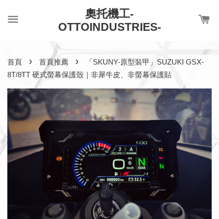
奧托機工-
OTTOINDUSTRIES-
›
›
首頁
首頁推薦
「SKUNY-原型裝甲」SUZUKI GSX-
8T/8TT 硬式螢幕保護殼｜非犀牛皮、非螢幕保護貼