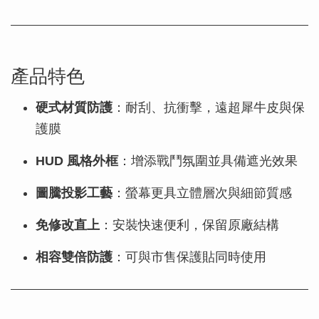
產品特色
硬式材質防護
：耐刮、抗衝擊，遠超犀牛皮與保
護膜
HUD 風格外框
：增添戰鬥氛圍並具備遮光效果
圖騰投影工藝
：螢幕更具立體層次與細節質感
免修改直上
：安裝快速便利，保留原廠結構
相容雙倍防護
：可與市售保護貼同時使用