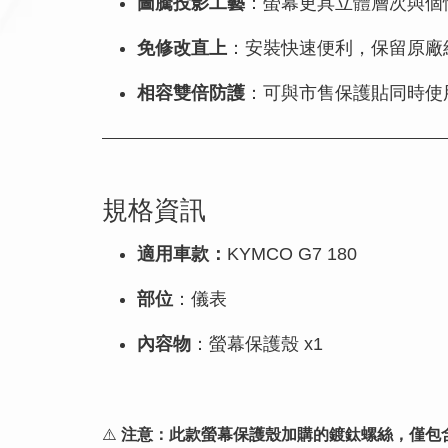
圖騰投影工藝
：螢幕更具立體層次與個
免修改直上
：安裝快速便利，保留原廠
相容雙倍防護
：可與市售保護貼同時使
規格資訊
適用車款：
KYMCO G7 180
部位
：儀表
內容物
：螢幕保護殼 x1
⚠️
注意：此款螢幕保護殼加購的鍍鈦螺絲，僅包