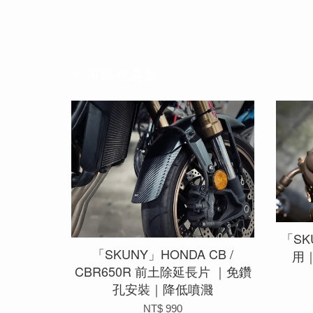
您可能也喜歡
「S
「SKUNY」HONDA CB /
用
CBR650R 前土除延長片 ｜免鑽
孔安裝｜降低噴濺
NT$ 990