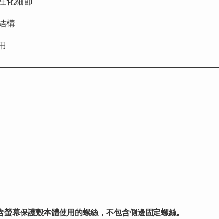
性化細節
結構
用
含螢幕保護殼本體使用的螺絲，不包含側邊固定螺絲。