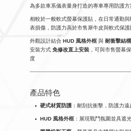
為多款車系儀表量身打造的專車專用防護方
相較於一般軟式螢幕保護貼，在日常通勤與
表損傷，防護力高於市售犀牛皮與軟式保護
外觀設計結合
HUD 風格外框
與
耐衝擊結
安裝方式
免修改直上安裝
，可與市售螢幕
度
產品特色
硬式材質防護
：耐刮抗衝擊，防護力遠
HUD 風格外框
：展現戰鬥氛圍並具遮