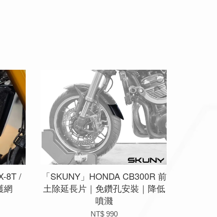
8T /
「SKUNY」HONDA CB300R 前
箱護網
土除延長片｜免鑽孔安裝｜降低
噴濺
NT$ 990